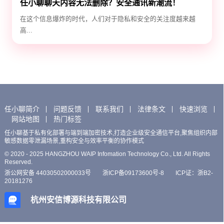
任小聊聊天内容无法删除？安全通讯新潮流！
在这个信息爆炸的时代，人们对于隐私和安全的关注度越来越
高...
任小聊简介
问题反馈
联系我们
法律条文
快速浏览
网站地图
热门标签
任小聊基于私有化部署与端到端加密技术,打造企业级安全通信平台,聚焦组织内部
敏感数据零泄漏场景,重构安全与效率平衡的协作模式
© 2020 - 2025 HANGZHOU WAIP Infomation Technology Co., Ltd. All Rights
Reserved.
浙公网安备 44030502000033号
浙ICP备09173600号-8
ICP证：浙B2-
20181276
杭州安信博源科技有限公司