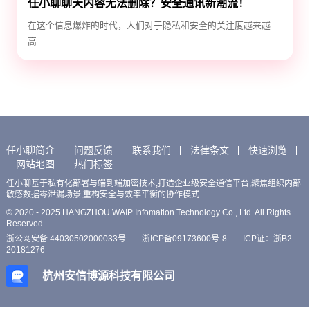
任小聊聊天内容无法删除？安全通讯新潮流！
在这个信息爆炸的时代，人们对于隐私和安全的关注度越来越
高...
任小聊简介
问题反馈
联系我们
法律条文
快速浏览
网站地图
热门标签
任小聊基于私有化部署与端到端加密技术,打造企业级安全通信平台,聚焦组织内部
敏感数据零泄漏场景,重构安全与效率平衡的协作模式
© 2020 - 2025 HANGZHOU WAIP Infomation Technology Co., Ltd. All Rights
Reserved.
浙公网安备 44030502000033号
浙ICP备09173600号-8
ICP证：浙B2-
20181276
杭州安信博源科技有限公司