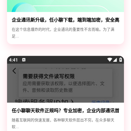
企业通讯新升级，任小聊下载，端到端加密，安全高
效！
在这个信息爆炸的时代，企业通讯的重要性不言而喻。为了满
足...
任小聊聊天软件正规吗？专业加密，企业内部通讯首
选！
随着互联网的快速发展，各种聊天软件层出不穷。在众多聊天
软...