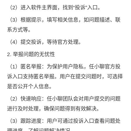
（2）进入软件主界面，找到“投诉”入口。
（3）根据提示，填写相关信息，如问题描述、联
系方式等。
（4）提交投诉，等待官方处理。
2. 举报问题的无忧性
（1）匿名举报：为保护用户隐私，任小聊官方投
诉入口支持匿名举报。用户在提交问题时，可选择
是否公开个人信息。
（2）快速响应：任小聊团队会对用户提交的问题
进行及时处理，确保问题得到有效解决。
（3）跟踪进度：用户可通过投诉入口查看问题处