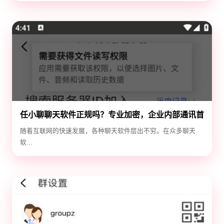
任小聊聊天软件正规吗？专业加密，企业内部通讯首
选！
随着互联网的快速发展，各种聊天软件层出不穷。在众多聊天
软...