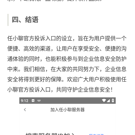
四、结语
任小聊官方投诉入口的设立，旨在为用户提供一个
便捷、高效的渠道，让用户在享受安全、便捷的沟
通体验的同时，也能积极参与到企业信息安全防护
中来。我们相信，在大家的共同努力下，企业信息
安全将得到更好的保障。欢迎广大用户积极使用任
小聊官方投诉入口，共同守护企业信息安全！