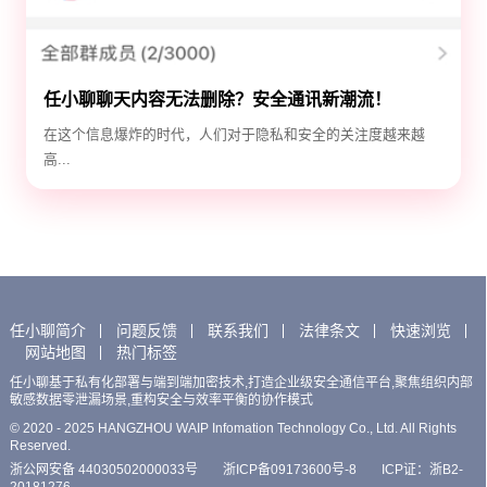
任小聊聊天内容无法删除？安全通讯新潮流！
在这个信息爆炸的时代，人们对于隐私和安全的关注度越来越
高...
任小聊简介
问题反馈
联系我们
法律条文
快速浏览
网站地图
热门标签
任小聊基于私有化部署与端到端加密技术,打造企业级安全通信平台,聚焦组织内部
敏感数据零泄漏场景,重构安全与效率平衡的协作模式
© 2020 - 2025 HANGZHOU WAIP Infomation Technology Co., Ltd. All Rights
Reserved.
浙公网安备 44030502000033号
浙ICP备09173600号-8
ICP证：浙B2-