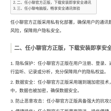
二、任小聊官方正版，下载安装即享安全通讯
三、任小聊电脑版，畅享安全通讯体验
任小聊官方正版采用私有化部署，确保用户的通讯
风险，保障用户隐私安全。
二、任小聊官方正版，下载安装即享安
1. 隐私保护：任小聊官方正版在用户注册、登录
行监听、记录或分析，充分保障用户的隐私权益。
2. 数据安全：任小聊官方正版采用端到端加密技
中，数据也被加密，确保数据安全。
3. 防止恶意攻击：任小聊官方正版具备强大的抗