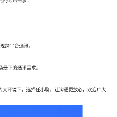
化的通讯需求。
实现跨平台通讯。
场景下的通讯需求。
的大环境下，选择任小聊，让沟通更放心。欢迎广大