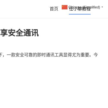
Chinese (Simplified)
▼
首页
任小聊教程
享安全通讯
下，一款安全可靠的即时通讯工具显得尤为重要。今