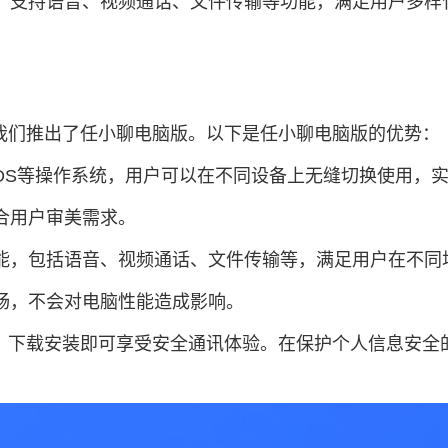
捷，支持语音、视频通话、文件传输等功能，满足用户多样
我们推出了任小聊电脑版。以下是任小聊电脑版的优势：
MacOS等操作系统，用户可以在不同设备上无缝切换使用，
符合用户审美需求。
功能，包括语音、视频通话、文件传输等，满足用户在不同
流畅，不会对电脑性能造成影响。
，下载安装即可享受安全通讯体验。在保护个人信息安全
。