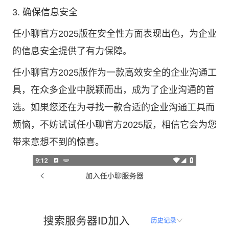
3. 确保信息安全
任小聊官方2025版在安全性方面表现出色，为企业
的信息安全提供了有力保障。
任小聊官方2025版作为一款高效安全的企业沟通工
具，在众多企业中脱颖而出，成为了企业沟通的首
选。如果您还在为寻找一款合适的企业沟通工具而
烦恼，不妨试试任小聊官方2025版，相信它会为您
带来意想不到的惊喜。