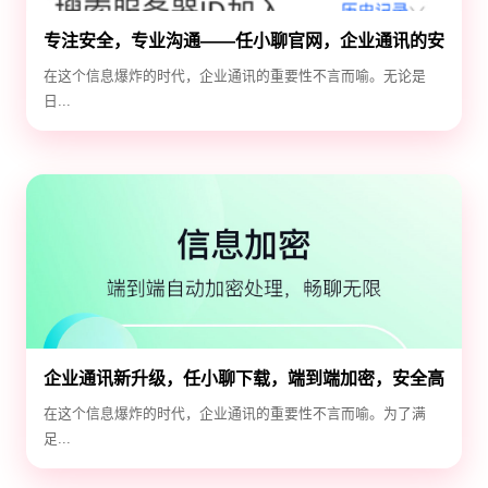
专注安全，专业沟通——任小聊官网，企业通讯的安
全守护神
在这个信息爆炸的时代，企业通讯的重要性不言而喻。无论是
日...
企业通讯新升级，任小聊下载，端到端加密，安全高
效！
在这个信息爆炸的时代，企业通讯的重要性不言而喻。为了满
足...