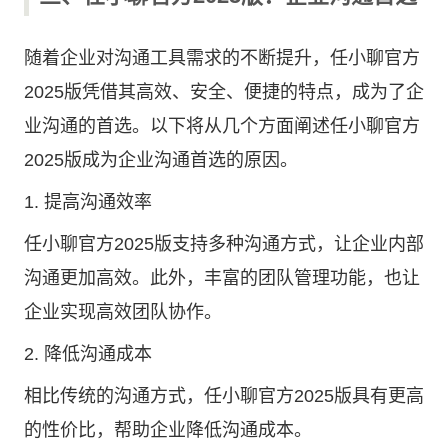
随着企业对沟通工具需求的不断提升，任小聊官方
2025版凭借其高效、安全、便捷的特点，成为了企
业沟通的首选。以下将从几个方面阐述任小聊官方
2025版成为企业沟通首选的原因。
1. 提高沟通效率
任小聊官方2025版支持多种沟通方式，让企业内部
沟通更加高效。此外，丰富的团队管理功能，也让
企业实现高效团队协作。
2. 降低沟通成本
相比传统的沟通方式，任小聊官方2025版具有更高
的性价比，帮助企业降低沟通成本。