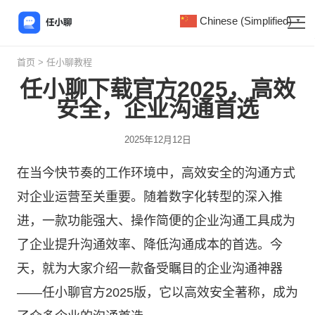
Chinese (Simplified)
▼
首页
>
任小聊教程
任小聊下载官方2025，高效
安全，企业沟通首选
2025年12月12日
在当今快节奏的工作环境中，高效安全的沟通方式
对企业运营至关重要。随着数字化转型的深入推
进，一款功能强大、操作简便的企业沟通工具成为
了企业提升沟通效率、降低沟通成本的首选。今
天，就为大家介绍一款备受瞩目的企业沟通神器
——
任小聊
官方2025版，它以高效安全著称，成为