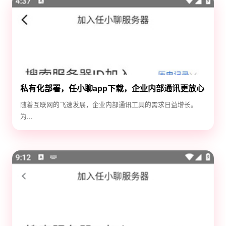
私有化部署，任小聊app下载，企业内部通讯更放心
随着互联网的飞速发展，企业内部通讯工具的需求日益增长。
为...