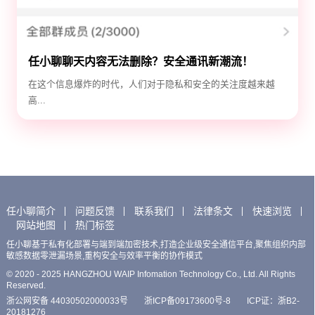
任小聊聊天内容无法删除？安全通讯新潮流！
在这个信息爆炸的时代，人们对于隐私和安全的关注度越来越
高...
任小聊简介
问题反馈
联系我们
法律条文
快速浏览
网站地图
热门标签
任小聊基于私有化部署与端到端加密技术,打造企业级安全通信平台,聚焦组织内部
敏感数据零泄漏场景,重构安全与效率平衡的协作模式
© 2020 - 2025 HANGZHOU WAIP Infomation Technology Co., Ltd. All Rights
Reserved.
浙公网安备 44030502000033号
浙ICP备09173600号-8
ICP证：浙B2-
20181276