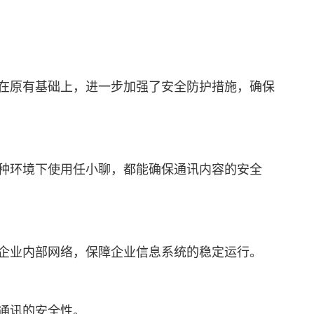
版在原有基础上，进一步加强了安全防护措施，确保
何种环境下使用任小聊，都能确保通讯内容的安全
侵企业内部网络，保障企业信息系统的稳定运行。
通讯的安全性。