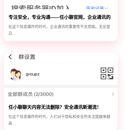
专注安全，专业沟通——任小聊官网，企业通讯的
安全守护神
在这个信息爆炸的时代，企业通讯的重要性不言而喻。无论是
日...
任小聊聊天内容无法删除？安全通讯新潮流！
在这个信息爆炸的时代，人们对于隐私和安全的关注度越来越
高...