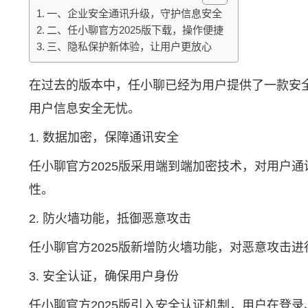
一、企业安全通讯升级，守护信息安全
二、任小聊官方2025版下载，操作便捷
三、隐私保护新体验，让用户更放心
在过去的版本中，任小聊已经为用户提供了一款安全
用户信息安全无忧。
1. 数据加密，保障通讯安全
任小聊官方2025版采用端到端加密技术，对用户
性。
2. 防火墙功能，抵御恶意攻击
任小聊官方2025版新增防火墙功能，对恶意攻击
3. 安全认证，确保用户身份
任小聊官方2025版引入安全认证机制，用户在登