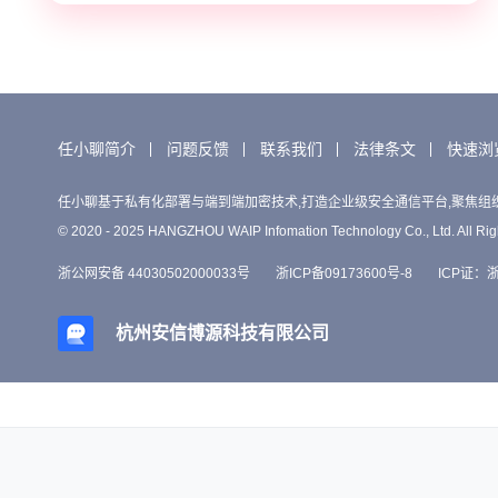
任小聊简介
问题反馈
联系我们
法律条文
快速浏
任小聊基于私有化部署与端到端加密技术,打造企业级安全通信平台,聚焦组
© 2020 - 2025 HANGZHOU WAIP Infomation Technology Co., Ltd. All Rig
浙公网安备 44030502000033号
浙ICP备09173600号-8
ICP证：浙B
杭州安信博源科技有限公司