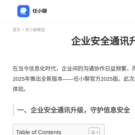
首页
>
任小聊教程
企业安全通讯升
在当今信息化时代，企业间的沟通协作日益频繁，
2025年推出全新版本——任小聊官方2025版
体验。
一、企业安全通讯升级，守护信息安全
Table of Contents