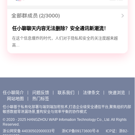
任小聊聊天内容无法删除？安全通讯新潮流！
在这个信息爆炸的时代，人们对于隐私和安全的关注度越来越
高...
任小聊简介
问题反馈
联系我们
法律条文
快速浏览
网站地图
热门标签
任小聊基于私有化部署与端到端加密技术,打造企业级安全通信平台,聚焦组织内部
敏感数据零泄漏场景,重构安全与效率平衡的协作模式
© 2020 - 2025 HANGZHOU WAIP Infomation Technology Co., Ltd. All Rights
Reserved.
浙公网安备 44030502000033号
浙ICP备09173600号-8
ICP证：浙B2-