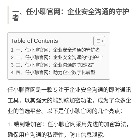
一、任小聊官网：企业安全沟通的守护
者
Table of Contents
一、任小聊官网：企业安全沟通的守护者
二、任小聊官网：企业安全沟通的“守护神”
三、任小聊官网：企业沟通的“加速器”
四、任小聊官网：助力企业数字化转型
任小聊官网是一款专注于企业安全沟通的即时通讯
工具，以其强大的端到端加密功能，成为了众多企
业的首选平台。以下是任小聊官网的几个亮点：
1. 端到端加密：任小聊官网采用先进的加密算法，
确保用户沟通的私密性，防止信息泄露。