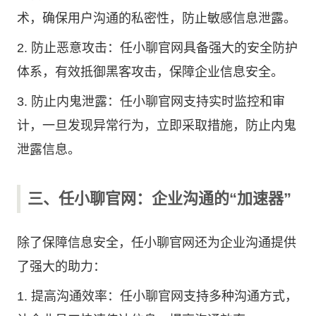
术，确保用户沟通的私密性，防止敏感信息泄露。
2. 防止恶意攻击：任小聊官网具备强大的安全防护
体系，有效抵御黑客攻击，保障企业信息安全。
3. 防止内鬼泄露：任小聊官网支持实时监控和审
计，一旦发现异常行为，立即采取措施，防止内鬼
泄露信息。
三、任小聊官网：企业沟通的“加速器”
除了保障信息安全，任小聊官网还为企业沟通提供
了强大的助力：
1. 提高沟通效率：任小聊官网支持多种沟通方式，