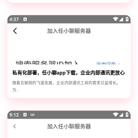
私有化部署，任小聊app下载，企业内部通讯更放心
随着互联网的飞速发展，企业内部通讯工具的需求日益增长。
为...