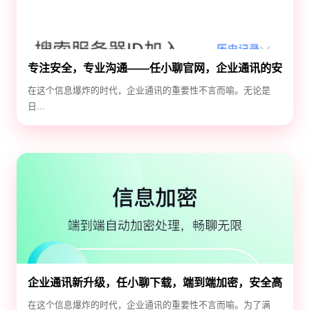
专注安全，专业沟通——任小聊官网，企业通讯的安
全守护神
在这个信息爆炸的时代，企业通讯的重要性不言而喻。无论是
日...
企业通讯新升级，任小聊下载，端到端加密，安全高
效！
在这个信息爆炸的时代，企业通讯的重要性不言而喻。为了满