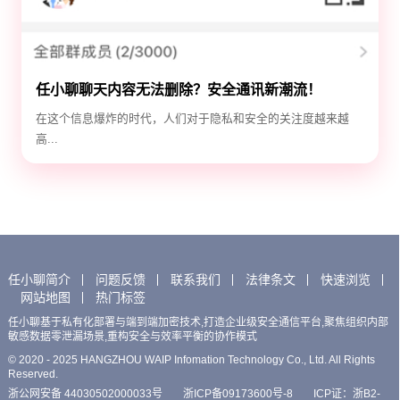
任小聊聊天内容无法删除？安全通讯新潮流！
在这个信息爆炸的时代，人们对于隐私和安全的关注度越来越
高...
任小聊简介
问题反馈
联系我们
法律条文
快速浏览
网站地图
热门标签
任小聊基于私有化部署与端到端加密技术,打造企业级安全通信平台,聚焦组织内部
敏感数据零泄漏场景,重构安全与效率平衡的协作模式
© 2020 - 2025 HANGZHOU WAIP Infomation Technology Co., Ltd. All Rights
Reserved.
浙公网安备 44030502000033号
浙ICP备09173600号-8
ICP证：浙B2-