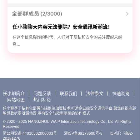
任小聊聊天内容无法删除？安全通讯新潮流！
在这个信息爆炸的时代，人们对于隐私和安全的关注度越来越
高...
任小聊简介
问题反馈
联系我们
法律条文
快速浏览
网站地图
热门标签
任小聊基于私有化部署与端到端加密技术,打造企业级安全通信平台,聚焦组织内部
敏感数据零泄漏场景,重构安全与效率平衡的协作模式
© 2020 - 2025 HANGZHOU WAIP Infomation Technology Co., Ltd. All Rights
Reserved.
浙公网安备 44030502000033号
浙ICP备09173600号-8
ICP证：浙B2-
20181276