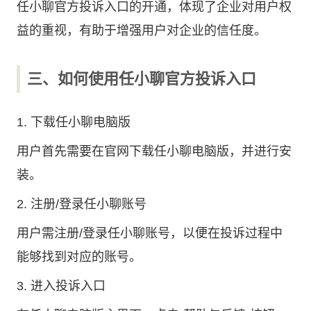
任小聊官方投诉入口的开通，体现了企业对用户权
益的重视，有助于增强用户对企业的信任度。
三、如何使用任小聊官方投诉入口
1. 下载任小聊电脑版
用户首先需要在官网下载任小聊电脑版，并进行安
装。
2. 注册/登录任小聊账号
用户需注册/登录任小聊账号，以便在投诉过程中
能够找到对应的账号。
3. 进入投诉入口