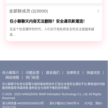
任小聊聊天内容无法删除？安全通讯新潮流！
在这个信息爆炸的时代，人们对于隐私和安全的关注度越来越
高...
任小聊简介
问题反馈
联系我们
法律条文
快速浏览
网站地图
热门标签
任小聊基于私有化部署与端到端加密技术,打造企业级安全通信平台,聚焦组织内部
敏感数据零泄漏场景,重构安全与效率平衡的协作模式
© 2020 - 2025 HANGZHOU WAIP Infomation Technology Co., Ltd. All Rights
Reserved.
浙公网安备 44030502000033号
浙ICP备09173600号-8
ICP证：浙B2-
20181276