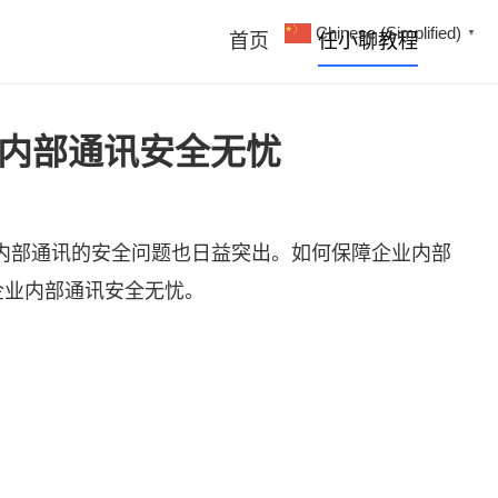
Chinese (Simplified)
▼
首页
任小聊教程
业内部通讯安全无忧
内部通讯的安全问题也日益突出。如何保障企业内部
您企业内部通讯安全无忧。