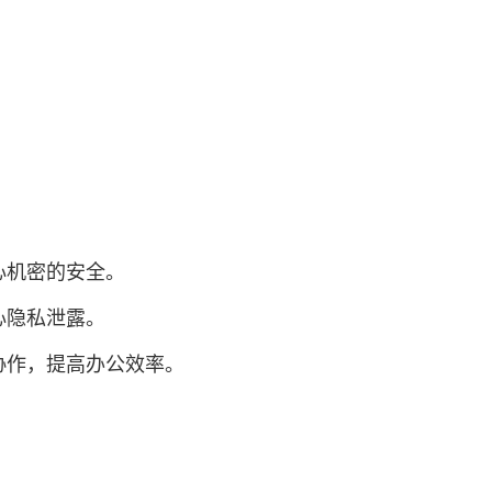
心机密的安全。
心隐私泄露。
协作，提高办公效率。