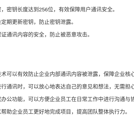
加密，密钥长度达到256位，有效保障用户通讯安全。
p会定期更新密钥，防止密钥泄露。
能保证通讯内容的安全，防止被恶意攻击。
加密技术可以有效防止企业内部通讯内容被泄露，保障企业核
pp进行通讯时，可以放心地表达自己的意见和想法，无需担
和集成办公功能，可以方便企业员工在日常工作中进行沟通与
可以帮助企业员工更好地完成项目，提高团队整体执行力。