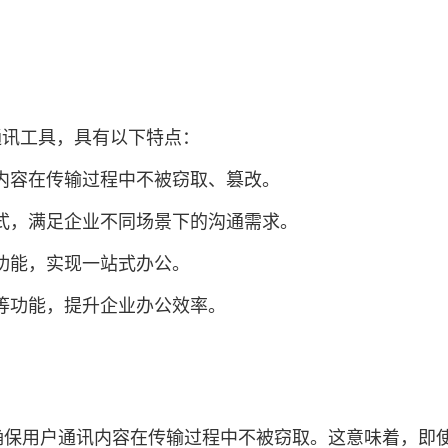
通讯工具，具有以下特点：
讯内容在传输过程中不被窃取、篡改。
方式，满足企业不同场景下的沟通需求。
等功能，实现一站式办公。
作等功能，提升企业办公效率。
术，确保用户通讯内容在传输过程中不被窃取。这意味着，