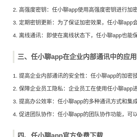
2. 高强度密钥：任小聊app使用高强度密钥进行
3. 定期密钥更新：为了保证加密效果，任小聊ap
4. 离线通讯：即使在离线状态下，任小聊app也
三、任小聊app在企业内部通讯中的应用
1. 提高企业内部通讯的安全性：任小聊app的
2. 保障企业员工隐私：企业员工在使用任小聊a
3. 提高办公效率：任小聊app的多种通讯方式
4. 促进团队协作：任小聊app的团队协作功能，
四、任小聊app官方免费下载