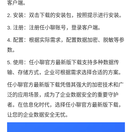
客户端。
2. 安装：双击下载的安装包，按照提示进行安装。
3. 注册：注册任小聊账号，登录客户端。
4. 配置：根据实际需求，配置数据加密、脱敏等参
数。
5. 使用：任小聊官方最新版下载支持多种数据传
输、存储方式，企业可根据需求选择合适的方案。
任小聊官方最新版下载凭借其强大的加密技术和广
泛的应用场景，成为了企业数据安全的重要守护
者。在信息化时代，选择任小聊官方最新版下载，
让您的企业数据安全无忧。