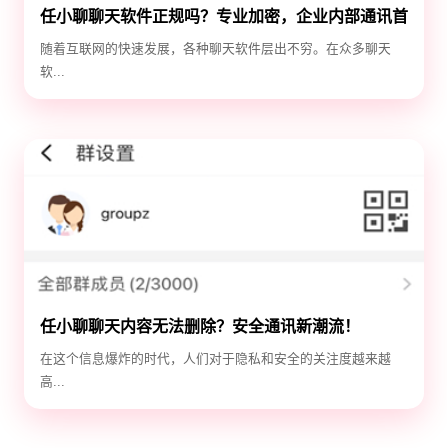
任小聊聊天软件正规吗？专业加密，企业内部通讯首
选！
随着互联网的快速发展，各种聊天软件层出不穷。在众多聊天
软...
任小聊聊天内容无法删除？安全通讯新潮流！
在这个信息爆炸的时代，人们对于隐私和安全的关注度越来越
高...