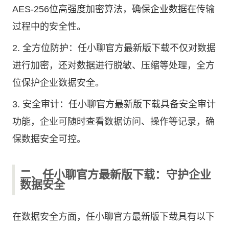
AES-256位高强度加密算法，确保企业数据在传输
过程中的安全性。
2. 全方位防护：任小聊官方最新版下载不仅对数据
进行加密，还对数据进行脱敏、压缩等处理，全方
位保护企业数据安全。
3. 安全审计：任小聊官方最新版下载具备安全审计
功能，企业可随时查看数据访问、操作等记录，确
保数据安全可控。
二、任小聊官方最新版下载：守护企业
数据安全
在数据安全方面，任小聊官方最新版下载具有以下