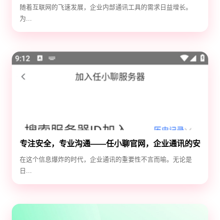
随着互联网的飞速发展，企业内部通讯工具的需求日益增长。
为...
专注安全，专业沟通——任小聊官网，企业通讯的安
全守护神
在这个信息爆炸的时代，企业通讯的重要性不言而喻。无论是
日...