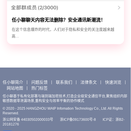
任小聊聊天内容无法删除？安全通讯新潮流！
在这个信息爆炸的时代，人们对于隐私和安全的关注度越来越
高...
任小聊简介
问题反馈
联系我们
法律条文
快速浏览
网站地图
热门标签
任小聊基于私有化部署与端到端加密技术,打造企业级安全通信平台,聚焦组织内部
敏感数据零泄漏场景,重构安全与效率平衡的协作模式
© 2020 - 2025 HANGZHOU WAIP Infomation Technology Co., Ltd. All Rights
Reserved.
浙公网安备 44030502000033号
浙ICP备09173600号-8
ICP证：浙B2-
20181276