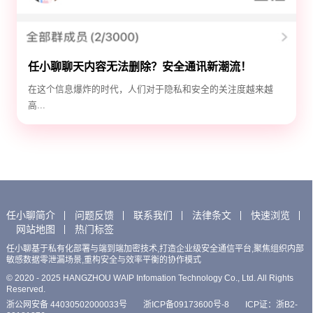
任小聊聊天内容无法删除？安全通讯新潮流！
在这个信息爆炸的时代，人们对于隐私和安全的关注度越来越
高...
任小聊简介
问题反馈
联系我们
法律条文
快速浏览
网站地图
热门标签
任小聊基于私有化部署与端到端加密技术,打造企业级安全通信平台,聚焦组织内部
敏感数据零泄漏场景,重构安全与效率平衡的协作模式
© 2020 - 2025 HANGZHOU WAIP Infomation Technology Co., Ltd. All Rights
Reserved.
浙公网安备 44030502000033号
浙ICP备09173600号-8
ICP证：浙B2-