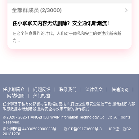
任小聊聊天内容无法删除？安全通讯新潮流！
在这个信息爆炸的时代，人们对于隐私和安全的关注度越来越
高...
任小聊简介
问题反馈
联系我们
法律条文
快速浏览
网站地图
热门标签
任小聊基于私有化部署与端到端加密技术,打造企业级安全通信平台,聚焦组织内部
敏感数据零泄漏场景,重构安全与效率平衡的协作模式
© 2020 - 2025 HANGZHOU WAIP Infomation Technology Co., Ltd. All Rights
Reserved.
浙公网安备 44030502000033号
浙ICP备09173600号-8
ICP证：浙B2-
20181276