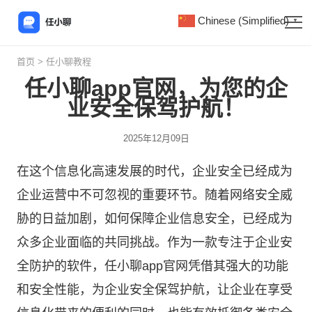
Chinese (Simplified)
▼
首页
>
任小聊教程
任小聊app官网，为您的企
业安全保驾护航！
2025年12月09日
在这个信息化高速发展的时代，企业安全已经成为
企业运营中不可忽视的重要环节。随着网络安全威
胁的日益加剧，如何保障企业信息安全，已经成为
众多企业面临的共同挑战。作为一款专注于企业安
全防护的软件，
任小聊
app官网凭借其强大的功能
和安全性能，为企业安全保驾护航，让企业在享受