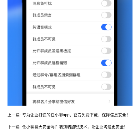
上一篇:
专为企业打造的任小聊app，官方免费下载，保障信息安全！
下一篇:
任小聊聊天安全吗？端到端加密技术，让企业沟通更安全！