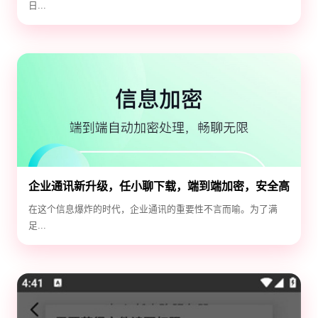
日...
企业通讯新升级，任小聊下载，端到端加密，安全高
效！
在这个信息爆炸的时代，企业通讯的重要性不言而喻。为了满
足...