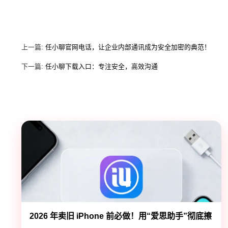
上一篇:
任小聊官网电话，让企业内部通讯成为安全加密的典范！
下一篇:
任小聊下载入口：专注安全，高效沟通
2026 年卖旧 iPhone 前必做！用“爱思助手”彻底擦