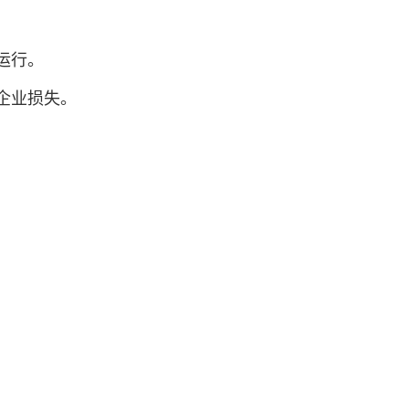
运行。
企业损失。