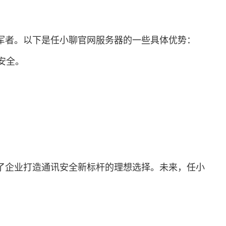
军者。以下是任小聊官网服务器的一些具体优势：
安全。
了企业打造通讯安全新标杆的理想选择。未来，任小