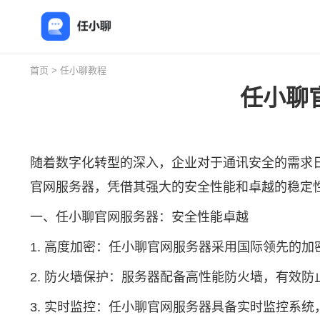
首页
>
任小聊教程
任小聊
随着数字化转型的深入，企业对于通讯安全的需求
官网服务器，凭借其强大的安全性能和卓越的稳定
一、任小聊官网服务器：安全性能卓越
1. 高度加密：任小聊官网服务器采用国际领先的
2. 防火墙保护：服务器配备高性能防火墙，有效
3. 实时监控：任小聊官网服务器具备实时监控系