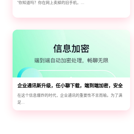
除隐私，防止数据泄露
“你知道吗？你在网上卖掉的旧手机，...
企业通讯新升级，任小聊下载，端到端加密，安全
高效！
在这个信息爆炸的时代，企业通讯的重要性不言而喻。为了满
足...