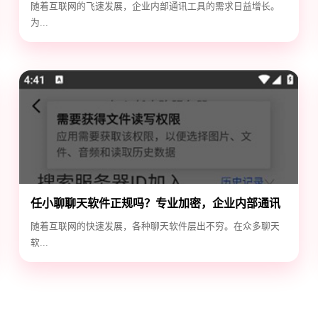
心
随着互联网的飞速发展，企业内部通讯工具的需求日益增长。
为...
任小聊聊天软件正规吗？专业加密，企业内部通讯
首选！
随着互联网的快速发展，各种聊天软件层出不穷。在众多聊天
软...