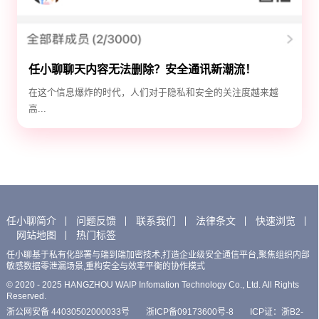
任小聊聊天内容无法删除？安全通讯新潮流！
在这个信息爆炸的时代，人们对于隐私和安全的关注度越来越
高...
任小聊简介
问题反馈
联系我们
法律条文
快速浏览
网站地图
热门标签
任小聊基于私有化部署与端到端加密技术,打造企业级安全通信平台,聚焦组织内部
敏感数据零泄漏场景,重构安全与效率平衡的协作模式
© 2020 - 2025 HANGZHOU WAIP Infomation Technology Co., Ltd. All Rights
Reserved.
浙公网安备 44030502000033号
浙ICP备09173600号-8
ICP证：浙B2-