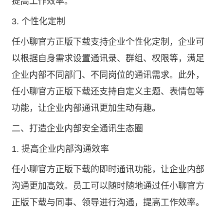
提高工作效率。
3. 个性化定制
任小聊官方正版下载支持企业个性化定制，企业可
以根据自身需求设置通讯录、群组、权限等，满足
企业内部不同部门、不同岗位的通讯需求。此外，
任小聊官方正版下载还支持自定义主题、表情包等
功能，让企业内部通讯更加生动有趣。
二、打造企业内部安全通讯生态圈
1. 提高企业内部沟通效率
任小聊官方正版下载的即时通讯功能，让企业内部
沟通更加高效。员工可以随时随地通过任小聊官方
正版下载与同事、领导进行沟通，提高工作效率。