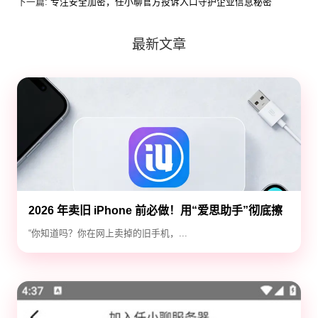
下一篇:
专注安全加密，任小聊官方投诉入口守护企业信息秘密
最新文章
2026 年卖旧 iPhone 前必做！用“爱思助手”彻底擦
除隐私，防止数据泄露
“你知道吗？你在网上卖掉的旧手机，...