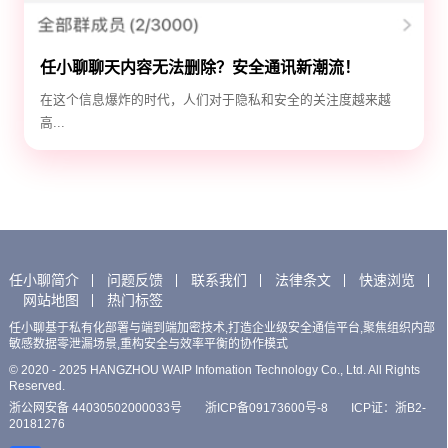
任小聊聊天内容无法删除？安全通讯新潮流！
在这个信息爆炸的时代，人们对于隐私和安全的关注度越来越
高...
任小聊简介
问题反馈
联系我们
法律条文
快速浏览
网站地图
热门标签
任小聊基于私有化部署与端到端加密技术,打造企业级安全通信平台,聚焦组织内部
敏感数据零泄漏场景,重构安全与效率平衡的协作模式
© 2020 - 2025 HANGZHOU WAIP Infomation Technology Co., Ltd. All Rights
Reserved.
浙公网安备 44030502000033号
浙ICP备09173600号-8
ICP证：浙B2-
20181276