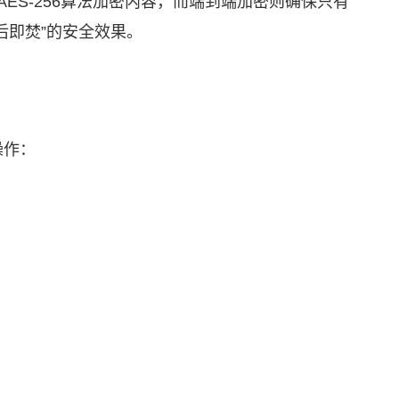
ES-256算法加密内容，而端到端加密则确保只有
后即焚”的安全效果。
操作：