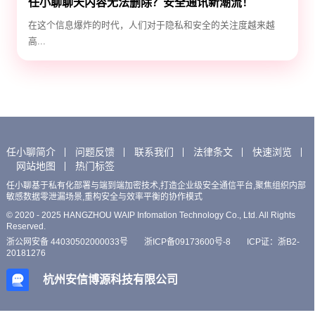
任小聊聊天内容无法删除？安全通讯新潮流！
在这个信息爆炸的时代，人们对于隐私和安全的关注度越来越
高...
任小聊简介
问题反馈
联系我们
法律条文
快速浏览
网站地图
热门标签
任小聊基于私有化部署与端到端加密技术,打造企业级安全通信平台,聚焦组织内部
敏感数据零泄漏场景,重构安全与效率平衡的协作模式
© 2020 - 2025 HANGZHOU WAIP Infomation Technology Co., Ltd. All Rights
Reserved.
浙公网安备 44030502000033号
浙ICP备09173600号-8
ICP证：浙B2-
20181276
杭州安信博源科技有限公司