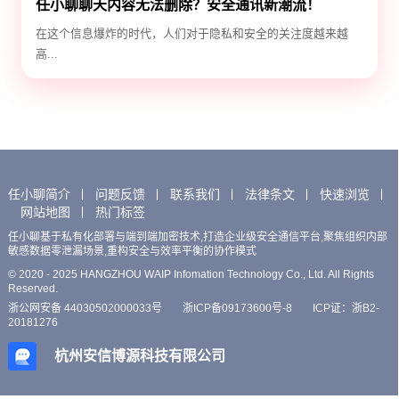
任小聊聊天内容无法删除？安全通讯新潮流！
在这个信息爆炸的时代，人们对于隐私和安全的关注度越来越
高...
任小聊简介
问题反馈
联系我们
法律条文
快速浏览
网站地图
热门标签
任小聊基于私有化部署与端到端加密技术,打造企业级安全通信平台,聚焦组织内部
敏感数据零泄漏场景,重构安全与效率平衡的协作模式
© 2020 - 2025 HANGZHOU WAIP Infomation Technology Co., Ltd. All Rights
Reserved.
浙公网安备 44030502000033号
浙ICP备09173600号-8
ICP证：浙B2-
20181276
杭州安信博源科技有限公司