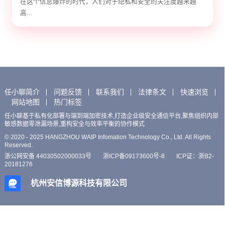
在这个信息爆炸的时代，人们对于隐私和安全的关注度越来越
高...
任小聊简介
问题反馈
联系我们
法律条文
快速浏览
网站地图
热门标签
任小聊基于私有化部署与端到端加密技术,打造企业级安全通信平台,聚焦组织内部
敏感数据零泄漏场景,重构安全与效率平衡的协作模式
© 2020 - 2025 HANGZHOU WAIP Infomation Technology Co., Ltd. All Rights
Reserved.
浙公网安备 44030502000033号
浙ICP备09173600号-8
ICP证：浙B2-
20181276
杭州安信博源科技有限公司