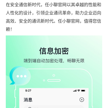
在安全通信新时代，任小聊官网以其卓越的性能和
人性化的设计，引领企业通讯革命，助力企业迈向
高效、安全的通讯新时代。任小聊官网，值得您信
赖！