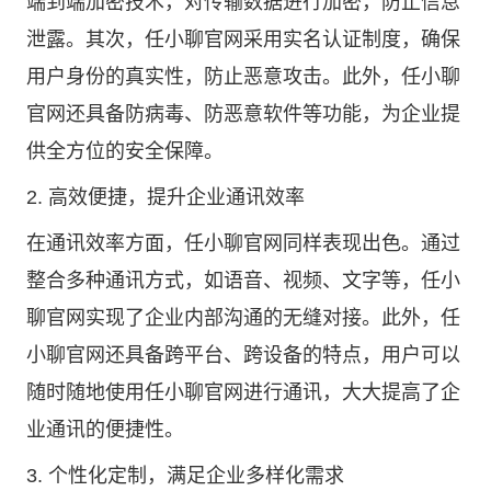
端到端加密技术，对传输数据进行加密，防止信息
泄露。其次，任小聊官网采用实名认证制度，确保
用户身份的真实性，防止恶意攻击。此外，任小聊
官网还具备防病毒、防恶意软件等功能，为企业提
供全方位的安全保障。
2. 高效便捷，提升企业通讯效率
在通讯效率方面，任小聊官网同样表现出色。通过
整合多种通讯方式，如语音、视频、文字等，任小
聊官网实现了企业内部沟通的无缝对接。此外，任
小聊官网还具备跨平台、跨设备的特点，用户可以
随时随地使用任小聊官网进行通讯，大大提高了企
业通讯的便捷性。
3. 个性化定制，满足企业多样化需求