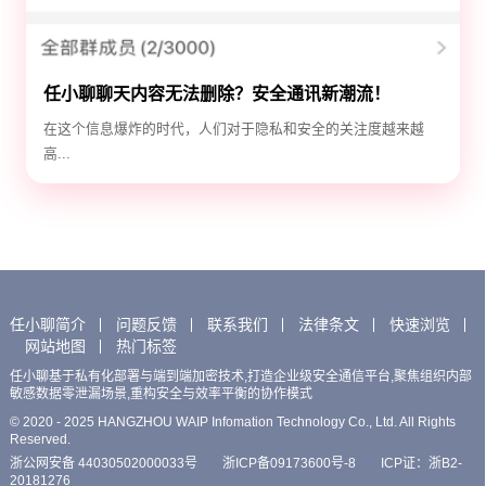
任小聊聊天内容无法删除？安全通讯新潮流！
在这个信息爆炸的时代，人们对于隐私和安全的关注度越来越
高...
任小聊简介
问题反馈
联系我们
法律条文
快速浏览
网站地图
热门标签
任小聊基于私有化部署与端到端加密技术,打造企业级安全通信平台,聚焦组织内部
敏感数据零泄漏场景,重构安全与效率平衡的协作模式
© 2020 - 2025 HANGZHOU WAIP Infomation Technology Co., Ltd. All Rights
Reserved.
浙公网安备 44030502000033号
浙ICP备09173600号-8
ICP证：浙B2-
20181276