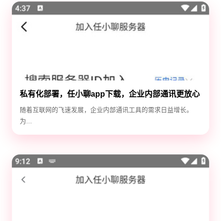
私有化部署，任小聊app下载，企业内部通讯更放心
随着互联网的飞速发展，企业内部通讯工具的需求日益增长。
为...