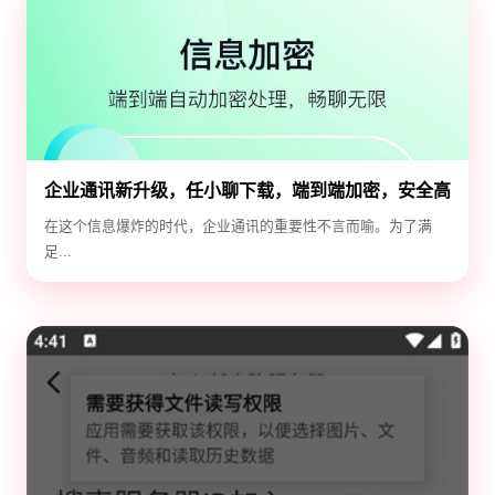
企业通讯新升级，任小聊下载，端到端加密，安全高
效！
在这个信息爆炸的时代，企业通讯的重要性不言而喻。为了满
足...