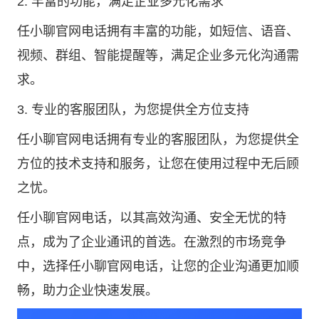
2. 丰富的功能，满足企业多元化需求
任小聊官网电话拥有丰富的功能，如短信、语音、
视频、群组、智能提醒等，满足企业多元化沟通需
求。
3. 专业的客服团队，为您提供全方位支持
任小聊官网电话拥有专业的客服团队，为您提供全
方位的技术支持和服务，让您在使用过程中无后顾
之忧。
任小聊官网电话，以其高效沟通、安全无忧的特
点，成为了企业通讯的首选。在激烈的市场竞争
中，选择任小聊官网电话，让您的企业沟通更加顺
畅，助力企业快速发展。